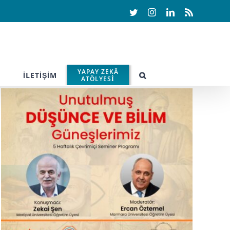
Twitter
Instagram
LinkedIn
Rss
YAPAY ZEKÂ
İLETİŞİM
ATÖLYESİ