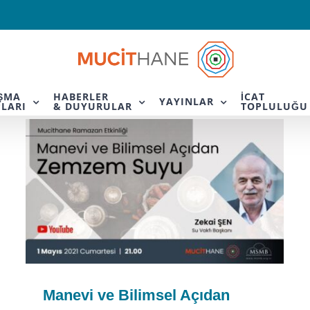
IŞMA
HABERLER
İCAT
YAYINLAR
LARI
& DUYURULAR
TOPLULUĞU
Manevi ve Bilimsel Açıdan