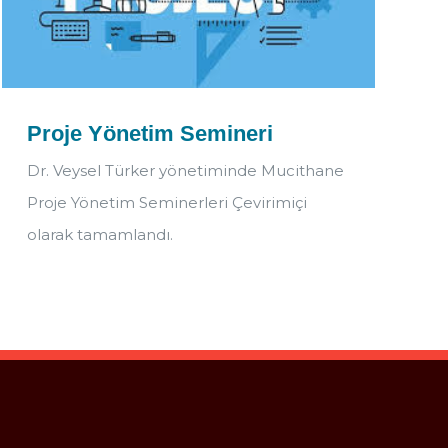
Proje Yönetim Semineri
Dr. Veysel Türker yönetiminde Mucithane
Proje Yönetim Seminerleri Çevirimiçi
olarak tamamlandı.