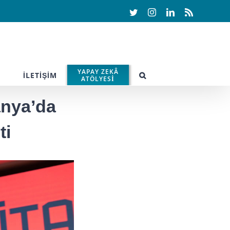
Twitter
Instagram
LinkedIn
Rss
YAPAY ZEKÂ
İLETİŞİM
ATÖLYESİ
anya’da
ti