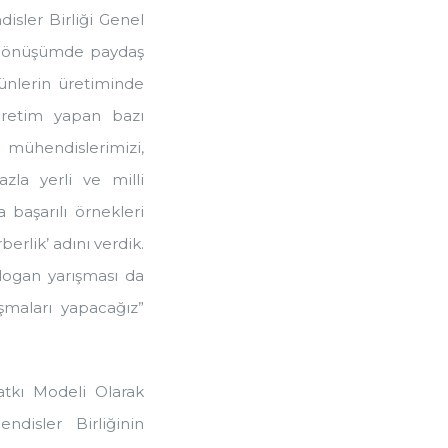
sler Birliği Genel
l dönüşümde paydaş
rünlerin üretiminde
 üretim yapan bazı
 mühendislerimizi,
zla yerli ve milli
 başarılı örnekleri
berlik’ adını verdik.
slogan yarışması da
şmaları yapacağız”
atkı Modeli Olarak
disler Birliğinin