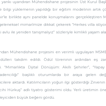
yankı uyandıran Mühendishane projesinin Üst Kurul Baş
e bilgi yüklemenin yapıldığı bir eğitim modelinin artık 
ir’le birlikte aynı panelde konuşmalarını gerçekleştiren
geleneksel mimarîmize dikkat çekerek “Herkes villa istiyo
 avlu ile yeniden tanışmalıyız” sözleriyle kimlikli yaşam a
ından Mühendishane projesini en verimli uygulayan MSM
 ödülleri takdim edildi. Ödül töreninin ardından eş z
i. “Mimarlıkta Dijital Dönüşüm: Akıllı Şehirler”, “Yapa
Madenciliği” başlıklı oturumlarda bir araya gelen değ
icilere aktardı. Katılımcıların yoğun ilgi gösterdiği Zirvenin
ihi Hürkuş” adlı tiyatro gösterimi oldu. Yerli üretimin 
izleyiciden büyük beğeni gördü.