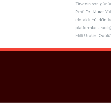
Zirvenin son günü
Prof. Dr. Murat Y
ele aldı. Yülek’in
platformlar aracıl
Millî Üretim Ödülü”