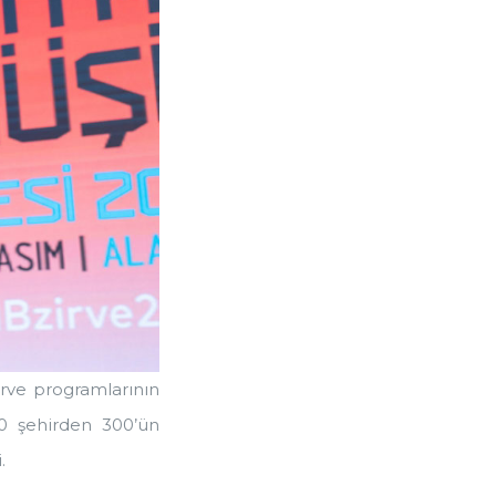
rve programlarının
30 şehirden 300’ün
.