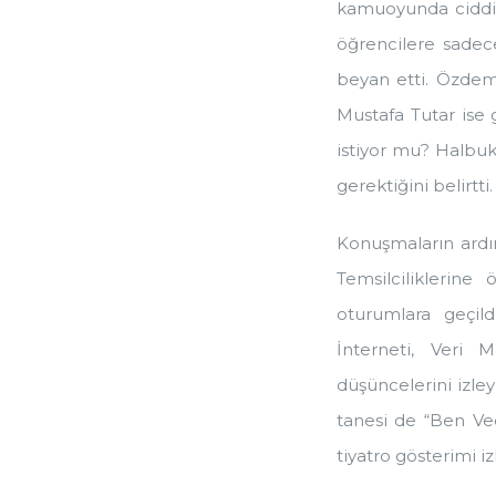
kamuoyunda ciddi 
öğrencilere sadec
beyan etti. Özdem
Mustafa Tutar ise 
istiyor mu? Halbuki
gerektiğini belirtti.
Konuşmaların ard
Temsilciliklerine
oturumlara geçild
İnterneti, Veri 
düşüncelerini izley
tanesi de “Ben Vec
tiyatro gösterimi 