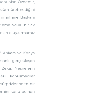
kanı olan Özdemir,
çözüm üretmediğini
 Mimarhane Başkanı
r ama avlulu bir ev
lanları oluşturmamız
B Ankara ve Konya
amanlı gerçekleşen
y Zeka, Nesnelerin
erli konuşmacılar
 sürprizlerinden bir
önemini konu edinen