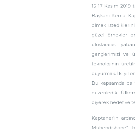
15-17 Kasım 2019 t
Başkanı Kemal Kap
olmak istediklerin
güzel örnekler or
uluslararası yaba
gençlerimizi ve ü
teknolojinin üreti
duyurmak. İki yıl ön
Bu kapsamda da ‘Ye
düzenledik. Ülkemi
diyerek hedef ve te
Kaptaner’in ardın
Mühendishane” ba