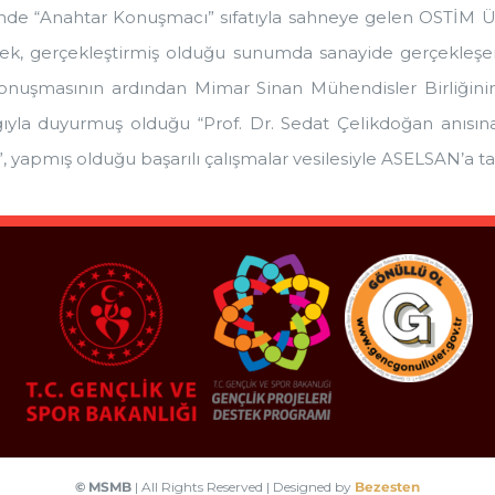
nde “Anahtar Konuşmacı” sıfatıyla sahneye gelen OSTİM Ün
ülek, gerçekleştirmiş olduğu sunumda sanayide gerçekleşe
 konuşmasının ardından Mimar Sinan Mühendisler Birliğini
ığıyla duyurmuş olduğu “Prof. Dr. Sedat Çelikdoğan anısına
, yapmış olduğu başarılı çalışmalar vesilesiyle ASELSAN’a ta
© MSMB
| All Rights Reserved | Designed by
Bezesten